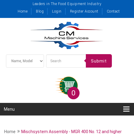
Leaders in The Food Equipment Industry
Home
Blog
Login
Register Account
Contact
Submit
0
Menu
»
Home
Mischsystem Assembly - MGR 400 No. 12 and higher