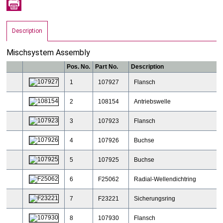
Description
Mischsystem Assembly
Pos. No.
Part No.
Description
1
107927
Flansch
2
108154
Antriebswelle
3
107923
Flansch
4
107926
Buchse
5
107925
Buchse
6
F25062
Radial-Wellendichtring
7
F23221
Sicherungsring
8
107930
Flansch