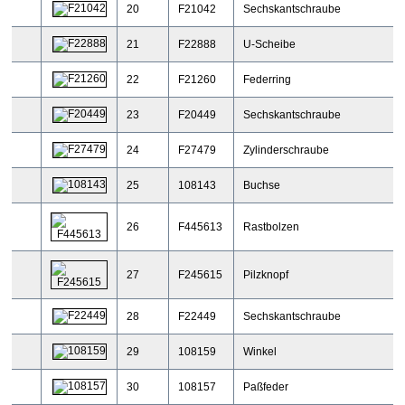
20
F21042
Sechskantschraube
21
F22888
U-Scheibe
22
F21260
Federring
23
F20449
Sechskantschraube
24
F27479
Zylinderschraube
25
108143
Buchse
26
F445613
Rastbolzen
27
F245615
Pilzknopf
28
F22449
Sechskantschraube
29
108159
Winkel
30
108157
Paßfeder