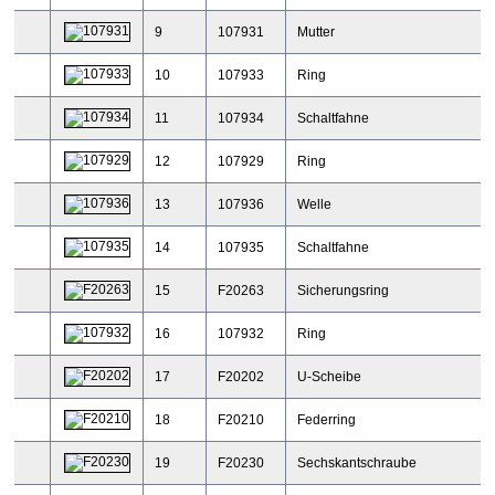
9
107931
Mutter
10
107933
Ring
11
107934
Schaltfahne
12
107929
Ring
13
107936
Welle
14
107935
Schaltfahne
15
F20263
Sicherungsring
16
107932
Ring
17
F20202
U-Scheibe
18
F20210
Federring
19
F20230
Sechskantschraube