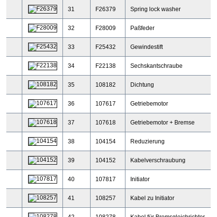
31
F26379
Spring lock washer
32
F28009
Paßfeder
33
F25432
Gewindestift
34
F22138
Sechskantschraube
35
108182
Dichtung
36
107617
Getriebemotor
37
107618
Getriebemotor + Bremse
38
104154
Reduzierung
39
104152
Kabelverschraubung
40
107817
Initiator
41
108257
Kabel zu Initiator
42
108278
Kabel für Bremsgleichrichter